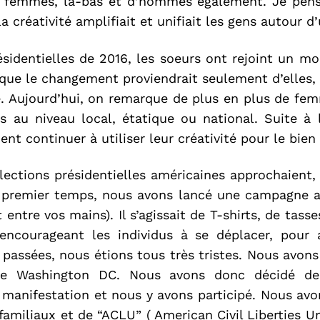
e femmes, là-bas et d’hommes également. Je pen
la créativité amplifiait et unifiait les gens autour 
ésidentielles de 2016, les soeurs ont rejoint un 
ue le changement proviendrait seulement d’elles, 
 Aujourd’hui, on remarque de plus en plus de fem
s au niveau local, étatique ou national. Suite 
nt continuer à utiliser leur créativité pour le bien 
élections présidentielles américaines approchaie
n premier temps, nous avons lancé une campagne ap
t entre vos mains). Il s’agissait de T-shirts, de tas
courageant les individus à se déplacer, pour a
 passées, nous étions tous très tristes. Nous avon
e Washington DC. Nous avons donc décidé de
 manifestation et nous y avons participé. Nous avo
familiaux et de “ACLU” ( American Civil Liberties U