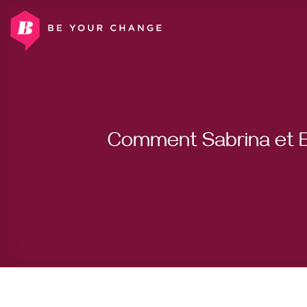
Skip
to
content
Comment Sabrina et Eun