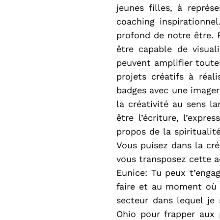
jeunes filles, à repré
coaching inspirationne
profond de notre être. P
être capable de visuali
peuvent amplifier toutes
projets créatifs à réa
badges avec une imageri
la créativité au sens la
être l’écriture, l’expre
propos de la spiritualit
Vous puisez dans la créa
vous transposez cette 
Eunice: Tu peux t’enga
faire et au moment où tu
secteur dans lequel je 
Ohio pour frapper aux p