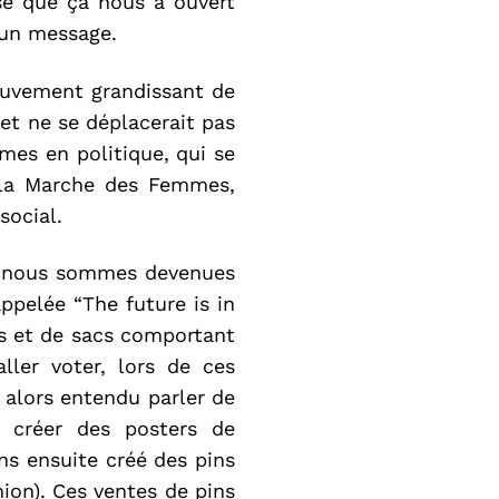
se que ça nous a ouvert
d’un message.
mouvement grandissant de
et ne se déplacerait pas
mes en politique, qui se
à la Marche des Femmes,
social.
nt, nous sommes devenues
pelée “The future is in
ses et de sacs comportant
ller voter, lors de ces
s alors entendu parler de
 créer des posters de
ns ensuite créé des pins
nion). Ces ventes de pins